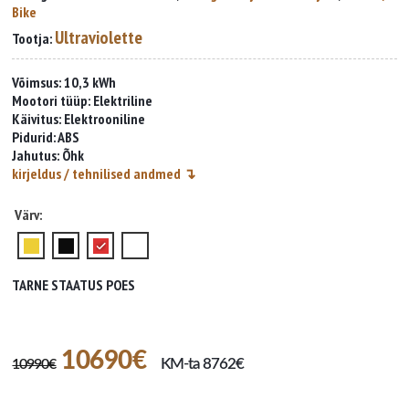
Bike
Ultraviolette
Tootja:
Võimsus: 10,3 kWh
Mootori tüüp: Elektriline
Käivitus: Elektrooniline
Pidurid: ABS
Jahutus: Õhk
kirjeldus / tehnilised andmed ↴
Värv
TARNE STAATUS POES
Algne
Current
10690
€
10990
€
KM-ta
8762
€
hind
price