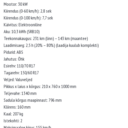
Mootor: 30 kW
Kiirendus (0-60 km/h): 2,8 sek
Kiirendus (0-100 km/h): 7,7 sek
Käivitus: Elektrooniline
Aku: 10,3 kWh (SRB10)
Teekonnakaugus: 231 km (linn) – 143 km (maantee)
Laadimisaeg: 2,5 h (20% – 80%) (laadija kuulub komplekti)
Pidurid: ABS
Jahutus: Õhk
Esirehv: 110/70 R17
Tagarehv: 150/60 R17
Veljed: Valuveljed
Pikkus x laius x kõrgus: 210 x 760 x 1000 mm
Teljevahe: 1340 mm
Sadula kõrgus maapinnast: 796 mm
Kliirens: 160 mm
Kaal: 207 kg
Istekohti: 2
Maksimaalne kiirus: 155 km/h