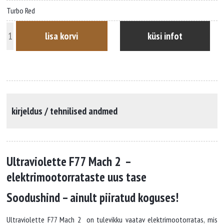
oli:
is:
Turbo Red
10990€.
10690€.
lisa korvi
küsi infot
E-
bike
Ultraviolette
F77
SuperStreet
ABS
30kW
kirjeldus / tehnilised andmed
kogus
Ultraviolette F77 Mach 2 –
elektrimootorrataste uus tase
Soodushind – ainult piiratud koguses!
Ultraviolette F77 Mach 2 on tulevikku vaatav elektrimootorratas, mis