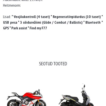
Heitmenorm:
Lisad:
* Veojõukontroll (4 taset) * Regeneratiivpidurdus (10 taset) *
USB pesa * 3 sõidurežiimi (Glide / Combat / Ballistic) * Bluetooth *
GPS * Park assist * Find my F77
SEOTUD TOOTED