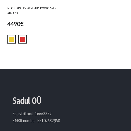
MOOTORRATAS SWM SUPERMOTO SM R
ABS 125CC
4490
€
Sadul OÜ
Registrikood: 16668852
KMKR number: EE102582950