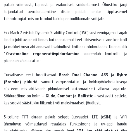
pakub võimsust, täpsust ja erakordset sõiduelamust. Õhustiku järgi
kujundatud aerodünaamiline disain peidab endas tipptasemel
tehnoloogiat, mis on loodud ka kõige nõudlikumale sõitjale.
F77 Mach 2 eristub Dynamic Stability Control (DSC) süsteemiga, mis tagab
kindla juhitavuse nii linnas kui keerukamal teel. Libisemisvastane kontroll
ja mäkketõusu abi annavad lisakindlust kõikides olukordades. Uuenduslik
10-astmeline regeneratiivpidurdamine
suurendab kontrolli ja
pikendab sõiduulatust.
Turvalisuse eest hoolitsevad
Bosch Dual Channel ABS
ja
Bybre
(Brembo) pidurid
, samuti vargushoiatus ja kokkupõrkehoiatusega
süsteem, mis aktiveerib pidurdamisel automaatselt vilkuva tagatule.
Sõidurežiime on kolm –
Glide, Combat ja Ballistic
– vastavalt sellele,
kas soovid säästlikku liikumist või maksimaalset jõudlust.
5-tolline TFT ekraan pakub selget ülevaadet, LTE (eSIM) ja WiFi
ühenduvus võimaldavad reaalajas funktsioone ja uv-appi kaudu
kaugjuhtimist. Võimas aku annab kuni
231 km sõiduulatust
ühe