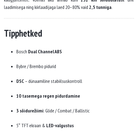
laadimisega ning kiirlaadijaga laed 20–80% vaid
2,5 tunniga
.
Tipphetked
Bosch
Dual Channel ABS
Bybre / Brembo pidurid
DSC
– dünaamiline stabiilsuskontroll
10 tasemega regen pidurdamine
3 sõidurežiimi
: Glide / Combat / Ballistic
5″ TFT ekraan &
LED-valgustus