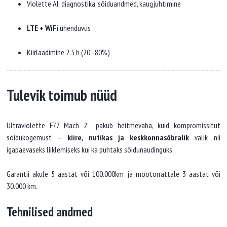
Violette AI: diagnostika, sõiduandmed, kaugjuhtimine
LTE + WiFi
ühenduvus
Kiirlaadimine 2.5 h (20–80%)
Tulevik toimub nüüd
Ultraviolette F77 Mach 2 pakub heitmevaba, kuid kompromissitut
sõidukogemust –
kiire, nutikas ja keskkonnasõbralik
valik nii
igapäevaseks liiklemiseks kui ka puhtaks sõidunaudinguks.
Garantii akule 5 aastat või 100.000km ja mootorrattale 3 aastat või
30.000 km.
Tehnilised andmed